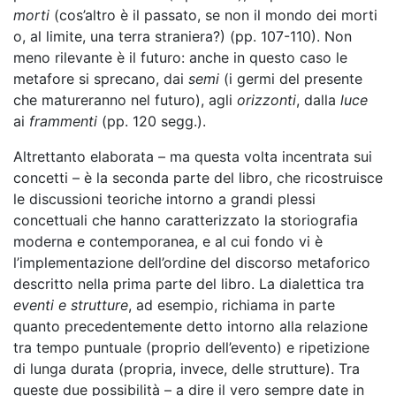
morti
(cos’altro è il passato, se non il mondo dei morti
o, al limite, una terra straniera?) (pp. 107-110). Non
meno rilevante è il futuro: anche in questo caso le
metafore si sprecano, dai
semi
(i germi del presente
che matureranno nel futuro), agli
orizzonti
, dalla
luce
ai
frammenti
(pp. 120 segg.).
Altrettanto elaborata – ma questa volta incentrata sui
concetti – è la seconda parte del libro, che ricostruisce
le discussioni teoriche intorno a grandi plessi
concettuali che hanno caratterizzato la storiografia
moderna e contemporanea, e al cui fondo vi è
l’implementazione dell’ordine del discorso metaforico
descritto nella prima parte del libro. La dialettica tra
eventi e strutture
, ad esempio, richiama in parte
quanto precedentemente detto intorno alla relazione
tra tempo puntuale (proprio dell’evento) e ripetizione
di lunga durata (propria, invece, delle strutture). Tra
queste due possibilità – a dire il vero sempre date in