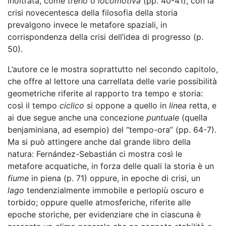
inoltrata, come
treno
o
locomotiva
(pp. 40-41), con la
crisi novecentesca della filosofia della storia
prevalgono invece le metafore spaziali, in
corrispondenza della crisi dell’idea di progresso (p.
50).
L’autore ce le mostra soprattutto nel secondo capitolo,
che offre al lettore una carrellata delle varie possibilità
geometriche riferite al rapporto tra tempo e storia:
così il tempo
ciclico
si oppone a quello in
linea
retta, e
ai due segue anche una concezione
puntuale
(quella
benjaminiana, ad esempio) del “tempo-ora” (pp. 64-7).
Ma si può attingere anche dal grande libro della
natura: Fernández-Sebastián ci mostra così le
metafore acquatiche, in forza delle quali la storia è un
fiume
in piena (p. 71) oppure, in epoche di crisi, un
lago
tendenzialmente immobile e perlopiù oscuro e
torbido; oppure quelle atmosferiche, riferite alle
epoche storiche, per evidenziare che in ciascuna è