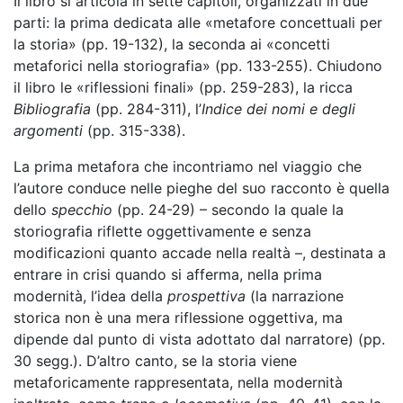
Il libro si articola in sette capitoli, organizzati in due
parti: la prima dedicata alle «metafore concettuali per
la storia» (pp. 19-132), la seconda ai «concetti
metaforici nella storiografia» (pp. 133-255). Chiudono
il libro le «riflessioni finali» (pp. 259-283), la ricca
Bibliografia
(pp. 284-311), l’
Indice dei nomi e degli
argomenti
(pp. 315-338).
La prima metafora che incontriamo nel viaggio che
l’autore conduce nelle pieghe del suo racconto è quella
dello
specchio
(pp. 24-29) – secondo la quale la
storiografia riflette oggettivamente e senza
modificazioni quanto accade nella realtà –, destinata a
entrare in crisi quando si afferma, nella prima
modernità, l’idea della
prospettiva
(la narrazione
storica non è una mera riflessione oggettiva, ma
dipende dal punto di vista adottato dal narratore) (pp.
30 segg.). D’altro canto, se la storia viene
metaforicamente rappresentata, nella modernità