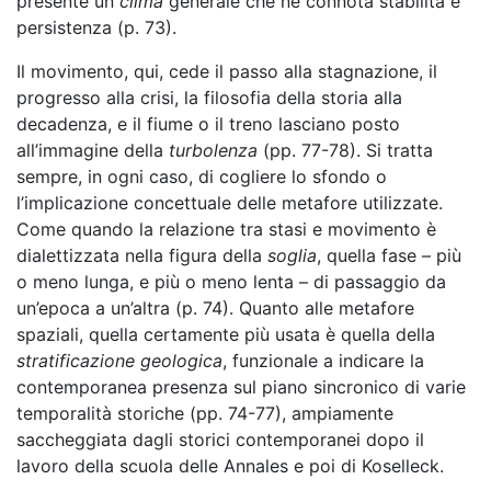
presente un
clima
generale che ne connota stabilità e
persistenza (p. 73).
Il movimento, qui, cede il passo alla stagnazione, il
progresso alla crisi, la filosofia della storia alla
decadenza, e il fiume o il treno lasciano posto
all’immagine della
turbolenza
(pp. 77-78). Si tratta
sempre, in ogni caso, di cogliere lo sfondo o
l’implicazione concettuale delle metafore utilizzate.
Come quando la relazione tra stasi e movimento è
dialettizzata nella figura della
soglia
, quella fase – più
o meno lunga, e più o meno lenta – di passaggio da
un’epoca a un’altra (p. 74). Quanto alle metafore
spaziali, quella certamente più usata è quella della
stratificazione geologica
, funzionale a indicare la
contemporanea presenza sul piano sincronico di varie
temporalità storiche (pp. 74-77), ampiamente
saccheggiata dagli storici contemporanei dopo il
lavoro della scuola delle Annales e poi di Koselleck.