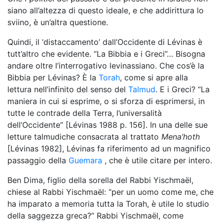
siano all’altezza di questo ideale, e che addirittura lo
sviino, è un’altra questione.
Quindi, il ‘distaccamento’ dall’Occidente di Lévinas è
tutt’altro che evidente. “La Bibbia e i Greci”… Bisogna
andare oltre l’interrogativo levinassiano. Che cos’è la
Bibbia per Lévinas? È la
Torah
, come si apre alla
lettura nell’infinito del senso del
Talmud
. E i Greci? “La
maniera in cui si esprime, o si sforza di esprimersi, in
tutte le contrade della Terra, l’universalità
dell’Occidente” [Lévinas 1988 p. 156]. In una delle sue
letture talmudiche consacrata al trattato
Mena’hoth
[Lévinas 1982], Lévinas fa riferimento ad un magnifico
passaggio della
Guemara
, che è utile citare per intero.
Ben Dima, figlio della sorella del Rabbi Yischmaël,
chiese al Rabbi Yischmaël: “per un uomo come me, che
ha imparato a memoria tutta la Torah, è utile lo studio
della saggezza greca?” Rabbi Yischmaël, come