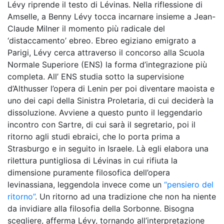
Lévy riprende il testo di Lévinas. Nella riflessione di
Amselle, a Benny Lévy tocca incarnare insieme a Jean-
Claude Milner il momento più radicale del
‘distaccamento’ ebreo. Ebreo egiziano emigrato a
Parigi, Lévy cerca attraverso il concorso alla Scuola
Normale Superiore (ENS) la forma d’integrazione più
completa. All’ ENS studia sotto la supervisione
d’Althusser l’opera di Lenin per poi diventare maoista e
uno dei capi della Sinistra Proletaria, di cui deciderà la
dissoluzione. Avviene a questo punto il leggendario
incontro con Sartre, di cui sarà il segretario, poi il
ritorno agli studi ebraici, che lo porta prima a
Strasburgo e in seguito in Israele. Là egli elabora una
rilettura puntigliosa di Lévinas in cui rifiuta la
dimensione puramente filosofica dell’opera
levinassiana, leggendola invece come un
“pensiero del
ritorno”
. Un ritorno ad una tradizione che non ha niente
da invidiare alla filosofia della Sorbonne. Bisogna
scegliere, afferma Lévy, tornando all’interpretazione