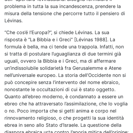
problema in tutta la sua incandescenza, prendere la
misura della tensione che percorre tutto il pensiero di
Lévinas.
“Che cos’é l’Europa?”, si chiede Lévinas. La sua
risposta è “La Bibbia e i Greci” [Lévinas 1988]. La
formula è bella, ma ci tende una trappola. Infatti, non
si tratta di postulare l’uguaglianza di due termini già
uguali, ovvero la Bibbia e i Greci, ma di affermare
un’indissolubile solidarietà fra Gerusalemme e Atene
nell’universale europeo. La storia dell’Occidente non si
può concepire senza l’intervento del nome ebraico,
nonostante le occultazioni di cui è stato oggetto.
Quanto all’ebreo moderno, è condannato a essere un
ebreo che ha attraversato l’assimilazione, che lo voglia
o no. Poco importa che si getti anima e corpo nel
rinnovamento religioso, o che progetti la sua identità
ebrea in seno allo Stato d’Israele. La questione della
diaspora ebraica urta contro l’aporia mitica dell’origine: