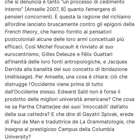
che si denuncia è tanto “un processo di cedimento
interno” [Amselle 2007, 8] quanto l’emergere di
pensieri concorrenti. È questa la ragione del richiamo
all’ordine lanciato bruscamente contro gli epigoni della
French theory
, che hanno fornito ai pensatori
postcoloniali alcune delle loro armi concettuali più
efficaci. Così Michel Foucault è rinviato al suo
eurocentrismo, Gilles Deleuze e Félix Guattari
all’inanità delle loro fonti antropologiche, e Jacques
Derrida alla banalità del suo concetto di ibridazione
(
métissage
). Per Amselle, una cosa è chiara: ciò che
distrugge l’Occidente viene prima di tutto
dall’Occidente stesso. Edward Saïd non è forse il
prodotto delle migliori università americane? Che cosa
ne sa Partha Chatterjee dei suoi ‘intoccabili’ dall’alto
della sua cattedra? E che dire di Gayatri Spivak, erede
di Paul de Man e traduttrice de
La Grammatologie,
che
insegna al prestigioso Campus della Columbia
University?