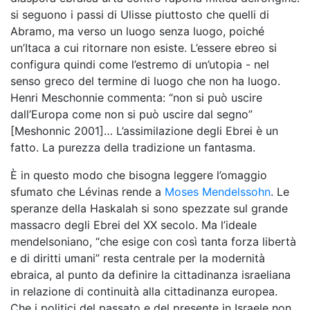
si seguono i passi di Ulisse piuttosto che quelli di
Abramo, ma verso un luogo senza luogo, poiché
un’Itaca a cui ritornare non esiste. L’essere ebreo si
configura quindi come l’estremo di un’utopia - nel
senso greco del termine di luogo che non ha luogo.
Henri Meschonnie commenta: “non si può uscire
dall’Europa come non si può uscire dal segno”
[Meshonnic 2001]… L’assimilazione degli Ebrei è un
fatto. La purezza della tradizione un fantasma.
È in questo modo che bisogna leggere l’omaggio
sfumato che Lévinas rende a
Moses Mendelssohn
. Le
speranze della Haskalah si sono spezzate sul grande
massacro degli Ebrei del XX secolo. Ma l’ideale
mendelsoniano, “che esige con così tanta forza libertà
e di diritti umani” resta centrale per la modernità
ebraica, al punto da definire la cittadinanza israeliana
in relazione di continuità alla cittadinanza europea.
Che i politici del passato e del presente in Israele non