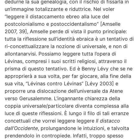
dedurne la sua genealogia, con il rischio di fissarla in
un’immagine totalizzante e riduttrice. Nel voler
“leggere il distaccamento ebreo alla luce del
postcolonialismo e postoccidentalismo” [Amselle
2007, 39], Amselle perde di vista il punto principale:
tutta la riflessione sull’identità ebraica è un tentativo di
ri-concettualizzare la nozione di universale, e non di
allontanarvisi. Possiamo leggere tutta l’opera di
Lévinas, compresi i suoi scritti religiosi, attraverso il
prisma di questo tentativo. Ed è Benny Lévy che se ne
approprierà a sua volta, per far giocare, alla fine della
sua vita, “Lévinas contro Lévinas” [Lévy 2003] e
proporre una dislocazione dell’universale da Atene
verso Gerusalemme. L’ingannante chiarezza della
coppia universale/particolare diventa complessa alla
luce di queste riflessioni. È lungo il filo di tali erranze
concettuali che vorrei leggere leggere
Il distacco
dall’Occidente
, prolungandone le intuizioni, e talvolta
prendendolo in contropiede. Infatti, troppo spesso