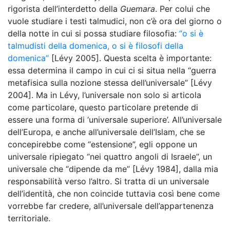
rigorista dell’interdetto della
Guemara
. Per colui che
vuole studiare i testi talmudici, non c’è ora del giorno o
della notte in cui si possa studiare filosofia:
“o si è
talmudisti della domenica, o si è filosofi della
domenica”
[Lévy 2005]. Questa scelta è importante:
essa determina il campo in cui ci si situa nella “guerra
metafisica sulla nozione stessa dell’universale” [Lévy
2004]. Ma in Lévy, l’universale non solo si articola
come particolare, questo particolare pretende di
essere una forma di ‘universale superiore’. All’universale
dell’Europa, e anche all’universale dell’Islam, che se
concepirebbe come “estensione”, egli oppone un
universale ripiegato “nei quattro angoli di Israele”, un
universale che “dipende da me” [Lévy 1984], dalla mia
responsabilità verso l’altro. Si tratta di un universale
dell’identità, che non coincide tuttavia così bene come
vorrebbe far credere, all’universale dell’appartenenza
territoriale.