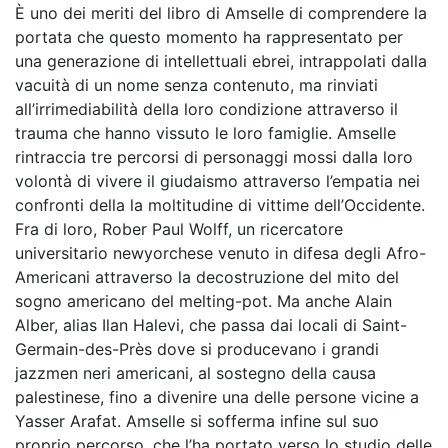
È uno dei meriti del libro di Amselle di comprendere la
portata che questo momento ha rappresentato per
una generazione di intellettuali ebrei, intrappolati dalla
vacuità di un nome senza contenuto, ma rinviati
all’irrimediabilità della loro condizione attraverso il
trauma che hanno vissuto le loro famiglie. Amselle
rintraccia tre percorsi di personaggi mossi dalla loro
volontà di vivere il giudaismo attraverso l’empatia nei
confronti della la moltitudine di vittime dell’Occidente.
Fra di loro, Rober Paul Wolff, un ricercatore
universitario newyorchese venuto in difesa degli Afro-
Americani attraverso la decostruzione del mito del
sogno americano del melting-pot. Ma anche Alain
Alber, alias Ilan Halevi, che passa dai locali di Saint-
Germain-des-Près dove si producevano i grandi
jazzmen neri americani, al sostegno della causa
palestinese, fino a divenire una delle persone vicine a
Yasser Arafat. Amselle si sofferma infine sul suo
proprio percorso, che l’ha portato verso lo studio delle