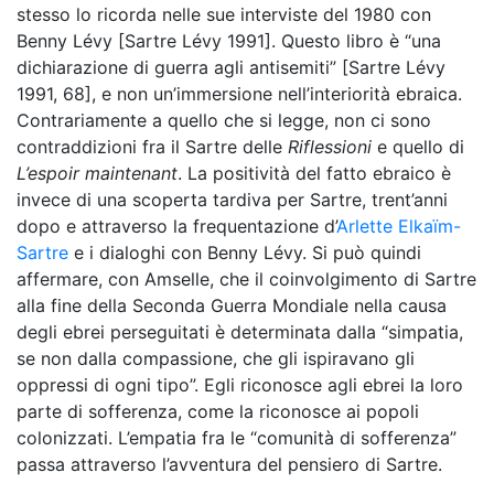
stesso lo ricorda nelle sue interviste del 1980 con
Benny Lévy [Sartre Lévy 1991]. Questo libro è “una
dichiarazione di guerra agli antisemiti” [Sartre Lévy
1991, 68], e non un’immersione nell’interiorità ebraica.
Contrariamente a quello che si legge, non ci sono
contraddizioni fra il Sartre delle
Riflessioni
e quello di
L’espoir maintenant
. La positività del fatto ebraico è
invece di una scoperta tardiva per Sartre, trent’anni
dopo e attraverso la frequentazione d’
Arlette Elkaïm-
Sartre
e i dialoghi con Benny Lévy. Si può quindi
affermare, con Amselle, che il coinvolgimento di Sartre
alla fine della Seconda Guerra Mondiale nella causa
degli ebrei perseguitati è determinata dalla “simpatia,
se non dalla compassione, che gli ispiravano gli
oppressi di ogni tipo”. Egli riconosce agli ebrei la loro
parte di sofferenza, come la riconosce ai popoli
colonizzati. L’empatia fra le “comunità di sofferenza”
passa attraverso l’avventura del pensiero di Sartre.