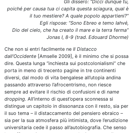
Gli dissero: “Dicci dunque tu,
poiché per causa tua ci capita questa sciagura, qual è
il tuo mestiere? A quale popolo appartieni?”
Egli rispose: “Sono Ebreo e temo
Iahvé
,
Dio del cielo, che ha creato il mare e la terra ferma”
Jonas I, 8-9 (trad. Edouard Dhorme)
Che non si entri facilmente ne
Il
Distacco
dall’Occidente
[Amselle 2009], è il minimo che si possa
dire. Questa lunga “inchiesta sui postcolonialismi” che
porta in meno di trecento pagine in tre continenti
diversi, dal modo di vita bengalese all’utopia andina
passando attraverso l’afrocentrismo, non riesce
sempre ad evitare il rischio di confusioni e di
name
dropping
. All’interno di quest’opera sconnessa si
distingue un capitolo in dissonanza con il resto, sia per
il suo tema – il distaccamento del pensiero ebraico –
sia per la sua atmosfera più intimista, dove l’erudizione
universitaria cede il passo all’autobiografia. Che senso