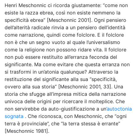
Henri Meschonnic ci ricorda giustamente: “come non
esiste la razza ebrea, così non esiste nemmeno la
specificità ebrea” [Meschonnic 2001]. Ogni pensiero
dell’alterità radicale rinvia a un pensiero dell’identità
come narrazione, quindi come folclore. E il folclore
non è che un segno vuoto al quale l’universalismo
come la religione non possono ridare vita. Il folclore
non può essere restituito all’erranza feconda del
significante. Ma come evitare che questa erranza non
si trasformi in un’atonia qualunque? Attraverso la
restituzione del significante alla sua “specificità,
ovvero alla sua storia” [Meschonnic 2001, 33]. Una
storia che sfugge all’impresa mitica della narrazione
univoca delle origini per ricercare il molteplice. Che
non servirebbe da auto-giustificazione a un
’autoctonia
sognata
. Che riconosca, con Meschonnic, che “ogni
terra è provinciale”, che “la terra stessa è errante”
[Meschonnic 1981].