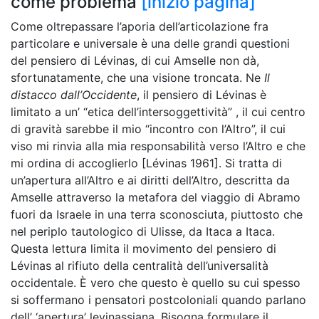
come problema
[inizio pagina]
Come oltrepassare l’aporia dell’articolazione fra
particolare e universale è una delle grandi questioni
del pensiero di Lévinas, di cui Amselle non dà,
sfortunatamente, che una visione troncata. Ne
Il
distacco dall’Occidente
, il pensiero di Lévinas è
limitato a un’ “etica dell’intersoggettività” , il cui centro
di gravità sarebbe il mio “incontro con l’Altro”, il cui
viso mi rinvia alla mia responsabilità verso l’Altro e che
mi ordina di accoglierlo [Lévinas 1961]. Si tratta di
un’apertura all’Altro e ai diritti dell’Altro, descritta da
Amselle attraverso la metafora del viaggio di Abramo
fuori da Israele in una terra sconosciuta, piuttosto che
nel periplo tautologico di Ulisse, da Itaca a Itaca.
Questa lettura limita il movimento del pensiero di
Lévinas al rifiuto della centralità dell’universalità
occidentale. È vero che questo è quello su cui spesso
si soffermano i pensatori postcoloniali quando parlano
dell’ ‘apertura’ levinassiana. Bisogna formulare il