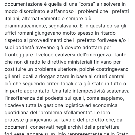
documentazione è quella di una “corsa” a risolvere in
modo disordinato e affannoso i problemi che i prefetti
italiani, alternativamente e sempre più
drammaticamente, segnalavano. E in questa corsa gli
uffici romani giungevano molto spesso in ritardo
rispetto ai provvedimenti che il prefetto forlivese e/o i
suoi podestà avevano già dovuto adottare per
fronteggiare il veloce evolversi dell’emergenza. Tanto
che non di rado le direttive ministeriali finivano per
costituire un problema ulteriore, poiché costringevano
gli enti locali a riorganizzare in base ai criteri centrali
ciò che seguendo criteri locali era già stato in tutto o
in parte approntato. Una tale intempestività scatenava
l’insofferenza dei podestà sui quali, come sappiamo,
ricadeva tutta la gestione logistica ed economica
quotidiana del “problema sfollamento”. Le loro
proteste giungevano sul tavolo del prefetto che, dai
documenti conservati negli archivi della prefettura
forlivese, appare sì un ligio rappresentante dello Stato,