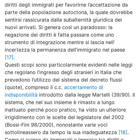
diritti degli immigrati per favorirne l’accettazione da
parte della popolazione autoctona, la quale dovrebbe
sentirsi rassicurata dalla subalternità giuridica dei
nuovi arrivati. Si genera così un paradosso: la
negazione dei diritti è fatta passare come uno
strumento di integrazione mentre si lascia nell’
incertezza la permanenza dell’immigrato nel paese
[17]
.
Questi scopi sono particolarmente evidenti nelle leggi
che regolano l’ingresso degli stranieri in Italia che
prevedono l’utilizzo del sistema del decreto flussi
(quote), compreso il c.c.
accertamento di
indisponibilità
introdotto dalla legge Martelli (39/90). Il
sistema, che nel suo insieme è rimasto a lungo
inattuato perché poco pratico, ha visto un ulteriore
irrigidimento con le scelte del legislatore del 2002
(Bossi-Fini 98/2000), nonostante varie voci
sottolineassero da tempo la sua inadeguatezza
[18]
.
Come si evince da
Immigrati e imprese tra diritti e