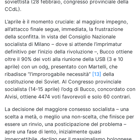
soviettista (28 febbraio, congresso provinciale della
CCdL).
L’aprile è il momento cruciale: al maggiore impegno,
all’attacco finale segue, immediata, la frustrazione
della sconfitta. In vista del Consiglio Nazionale
socialista di Milano – dove si attende l’imprimatur
definitivo per l’inizio della rivoluzione –, Bucco ottiene
oltre il 90% dei voti alla riunione della USB (3 e 10
aprile) con un odg, presentato con Martelli, che
ribadisce “l’improrogabile necessità”
[13]
della
costituzione dei Soviet. Al Congresso provinciale
socialista (14-15 aprile) l’odg di Bucco, concordato con
Alvisi, ottiene 4474 voti favorevoli e solo 60 contrari.
La decisione del maggiore consesso socialista – una
scelta a metà, o meglio una non-scelta, che finisce per
essere un rinvio, una posticipazione del problema –
apre una fase di lento, inizialmente quasi
impercettibile,
declino
per il massimalismo bolognese.