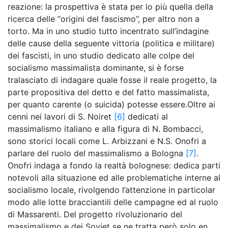
reazione: la prospettiva è stata per lo più quella della
ricerca delle “origini del fascismo”, per altro non a
torto. Ma in uno studio tutto incentrato sull’indagine
delle cause della seguente vittoria (politica e militare)
dei fascisti, in uno studio dedicato alle colpe del
socialismo massimalista dominante, si è forse
tralasciato di indagare quale fosse il reale progetto, la
parte propositiva del detto e del fatto massimalista,
per quanto carente (o suicida) potesse essere.Oltre ai
cenni nei lavori di S. Noiret
[6]
dedicati al
massimalismo italiano e alla figura di N. Bombacci,
sono storici locali come L. Arbizzani e N.S. Onofri a
parlare del ruolo del massimalismo a Bologna
[7]
.
Onofri indaga a fondo la realtà bolognese: dedica parti
notevoli alla situazione ed alle problematiche interne al
socialismo locale, rivolgendo l’attenzione in particolar
modo alle lotte bracciantili delle campagne ed al ruolo
di Massarenti. Del progetto rivoluzionario del
massimalismo e dei Soviet se ne tratta però solo en