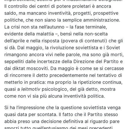
Il controllo dei centri di potere proletari è ancora
saldo, ma mancano inventività, progetti, prospettive
politiche, che non siano la semplice amministrazione.
La crisi non sta nell’autunno – la fase terminale,
evidente della malattia –, bensì nella non-scelta
dell’aprile e nella risposta (povera di contenuti) che gli
si dà. Dal maggio, la rivoluzione soviettista e i Soviet
rimangono ancora vivi nelle parole, ma sono già morti,
seppelliti dalle incertezze della Direzione del Partito e
dai diktat moscoviti. Da maggio è come se si cercasse
di rincorrere il
detto
precedentemente nel tentativo di
metterlo in pratica: ma proprio la ripetizione continua,
quasi a
leitmotiv
psicologico, del già detto, mostra
come non vi sia più alcuna inventività politica.
Si ha l’impressione che la questione soviettista venga
quasi data per scontata. Il fatto che il Partito stesso
abbia preso una decisione definitiva al riguardo pare
smorzi tutto quell’entusiasmo dei mesi precedenti.