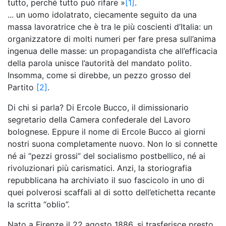
tutto, perché tutto può rifare »
[1]
.
... un uomo idolatrato, ciecamente seguito da una
massa lavoratrice che è tra le più coscienti d’Italia: un
organizzatore di molti numeri per fare presa sull’anima
ingenua delle masse: un propagandista che all’efficacia
della parola unisce l’autorità del mandato polito.
Insomma, come si direbbe, un pezzo grosso del
Partito
[2]
.
Di chi si parla? Di Ercole Bucco, il dimissionario
segretario della Camera confederale del Lavoro
bolognese. Eppure il nome di Ercole Bucco ai giorni
nostri suona completamente nuovo. Non lo si connette
né ai “pezzi grossi” del socialismo postbellico, né ai
rivoluzionari più carismatici. Anzi, la storiografia
repubblicana ha archiviato il suo fascicolo in uno di
quei polverosi scaffali al di sotto dell’etichetta recante
la scritta “oblio”.
Nato a Firenze il 22 agosto 1886, si trasferisce presto